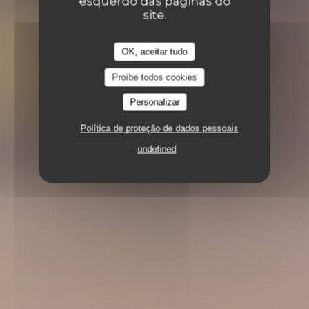
esquerdo das páginas do
site.
OK, aceitar tudo
Proíbe todos cookies
Personalizar
Política de proteção de dados pessoais
undefined