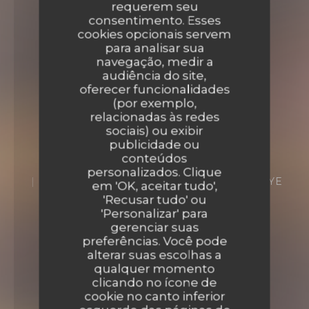
requerem seu
consentimento. Esses
cookies opcionais servem
para analisar sua
navegação, medir a
audiência do site,
oferecer funcionalidades
(por exemplo,
relacionadas às redes
Casa Mia
sociais) ou exibir
publicidade ou
conteúdos
Casa Mia
personalizados. Clique
20 RUE ARISTIDE BRIAND 77410 CLAYE
em 'OK, aceitar tudo',
SOUILLY
'Recusar tudo' ou
'Personalizar' para
gerenciar suas
preferências. Você pode
alterar suas escolhas a
qualquer momento
clicando no ícone de
cookie no canto inferior