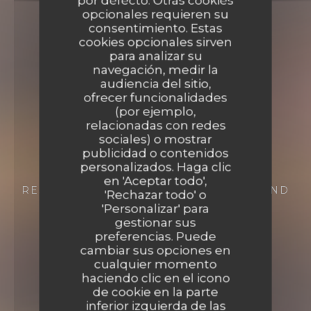
por defecto. Otras cookies
opcionales requieren su
consentimiento. Estas
cookies opcionales sirven
para analizar su
navegación, medir la
audiencia del sitio,
ofrecer funcionalidades
(por ejemplo,
relacionadas con redes
Casa Mia
sociales) o mostrar
publicidad o contenidos
personalizados. Haga clic
Casa Mia
en 'Aceptar todo',
RESTAURANTE
20 RUE ARISTIDE BRIAND
'Rechazar todo' o
77410 CLAYE SOUILLY
'Personalizar' para
gestionar sus
preferencias. Puede
cambiar sus opciones en
cualquier momento
haciendo clic en el icono
de cookie en la parte
inferior izquierda de las