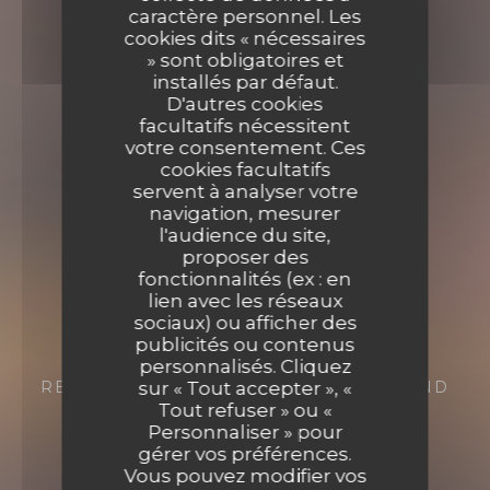
caractère personnel. Les
cookies dits « nécessaires
» sont obligatoires et
installés par défaut.
D'autres cookies
facultatifs nécessitent
votre consentement. Ces
cookies facultatifs
servent à analyser votre
navigation, mesurer
l'audience du site,
proposer des
fonctionnalités (ex : en
lien avec les réseaux
Casa Mia
sociaux) ou afficher des
publicités ou contenus
Casa Mia
personnalisés. Cliquez
RESTAURANT
20 RUE ARISTIDE BRIAND
sur « Tout accepter », «
77410 CLAYE SOUILLY
Tout refuser » ou «
Personnaliser » pour
gérer vos préférences.
Vous pouvez modifier vos