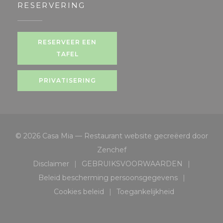
RESERVERING
RESERVEER EEN
TAFEL
PRIVATISERING
© 2026 Casa Mia — Restaurant website gecreëerd door
((opent in een nieuw venste
Zenchef
Disclaimer
GEBRUIKSVOORWAARDEN
((opent in een nieuw venster))
((opent in een nieuw ven
Beleid bescherming persoonsgegevens
((opent in een nieuw venster))
Cookies beleid
Toegankelijkheid
((opent in een nieuw venster))
((opent in een nieuw v