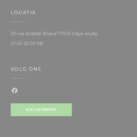
LOCATIE
((opent in een nie
20 rue Aristide Briand 77410 Claye souilly
01 60 26 00 08
VOLG ONS
Facebook ((opent in een nieuw venster))
NIEUWSBRIEF